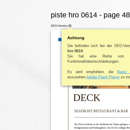
piste hro 0614 - page 48
SEO-Version
gastro
Achtung
news
Sie befinden sich bei der SEO-Ve
hro 0614
.
Sie hat eine Reihe von D
Funktionalitäteinschränkungen.
Es wird empfohlen, die
Basic 
anzusehen
Adobe Flash Player
zu ins
DECK
SEAFRONT RESTAURANT & BAR
Das Deck ist direkt an der Steilküste der Ostsee gelegen,
Heiligendamm und Kühlungsborn. Ein Ort für chilliges Be