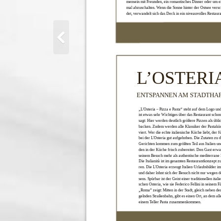
mensein mit Freunden, ein romantisches Dinner oder um e
mal abzuschalten. Wenn die Sonne hinter der Ostsee vers
det, verwandelt sich das Deck in ein niveauvolles Restaur
L’OSTERI
ENTSPANNEN AM STADTHA
„L'Osteria – Pizza e Pasta“ steht auf dem Logo un
ist etwas sehr Wichtiges über das Restaurant schon
sagt: Hier werden deutlich größere Pizzen als übli
backen. Zudem werden alle Klassiker der Pastakü
viert. Wer die echte italienische Küche liebt, der fü
bei der L'Osteria gut aufgehoben. Die Zutaten zu 
Gerichten kommen zum größten Teil aus Italien u
den in der Küche frisch zubereitet. Den Gast erwar
seinem Besuch mehr als authentische mediterrane
Die Italianità ist im gesamten Restaurantkonzept z
ren. Die L'Osteria erzeugt Italien-Urlaubsbilder i
und daher lohnt sich der Besuch nicht nur wegen d
sens. Spürbar ist der Geist einer traditionellen italie
schen Osteria, wie sie Federico Fellini in seinem F
„Roma” zeigt: Mitten in der Stadt, gleich neben der
gelnden Straßenbahn, gibt es einen Ort, an dem all
einem Teller Pasta zusammenkommen.