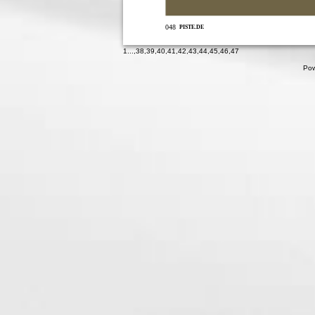
048
PISTE.DE
1
...,
38
,
39
,
40
,
41
,
42
,
43
,
44
,
45
,
46
,
47
Pow