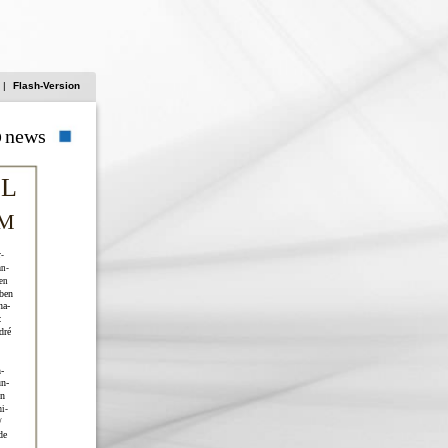
|
Flash-Version
o
news
EL
MM
-
an-
en
ben
na-
:
dré
-
un-
en
i-
/
de