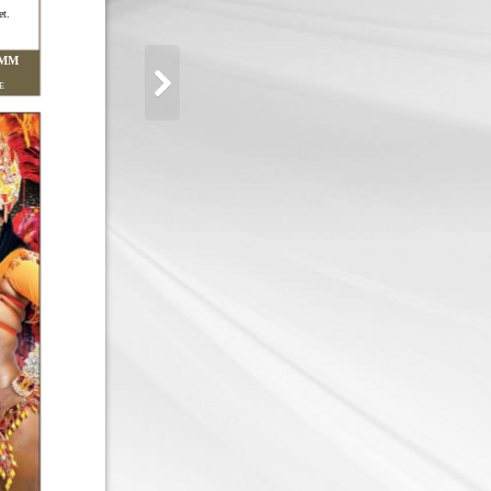
et.
AMM
E