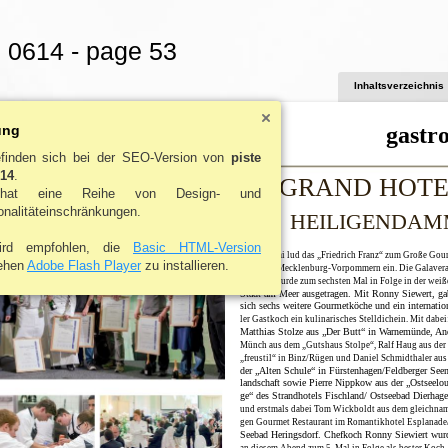
o 0614 - page 53
Inhaltsverzeichnis
ung
gastr
efinden sich bei der SEO-Version von
piste
614
.
GRAND HOT
hat eine Reihe von Design- und
onalitäteinschränkungen.
HEILIGENDA
ird empfohlen, die
Basic HTML-Version
Am 17. Mai lud das „Friedrich Franz“ zum Große Gour
ehen
Adobe Flash Player
zu installieren.
met Preis Mecklenburg-Vorpommern ein. Die Galaver
staltung wurde zum sechsten Mal in Folge in der weiß
Stadt am Meer ausgetragen. Mit Ronny Siewert, ga
sich sechs weitere Gourmetköche und ein internatio
ler Gastkoch ein kulinarisches Stelldichein. Mit dabei
Matthias Stolze aus „Der Butt“ in Warnemünde, An
Münch aus dem „Gutshaus Stolpe“, Ralf Haug aus der
„freustil“ in Binz/Rügen und Daniel Schmidthaler aus
der „Alten Schule“ in Fürstenhagen/Feldberger Seen
landschaft sowie Pierre Nippkow aus der „Ostseelo
ge“ des Strandhotels Fischland/ Ostseebad Dierhag
und erstmals dabei Tom Wickboldt aus dem gleichnam
gen Gourmet Restaurant im Romantikhotel Esplanade
Seebad Heringsdorf. Chefkoch Ronny Siewiert wur