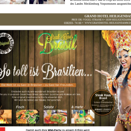
an diesem Abend zum 5. Mal in Folge als bester Koch
des Landes Mecklenburg Vorpormmern ausgezeichn
GRAND HOTEL HEILIGEND
PROF.-DR.-VOGEL-STRASSE 6 • 18209 HEILIGENDAMM
038203- 74 00 •
WWW.GRANDHOTEL-HEILIGENDAMM.D