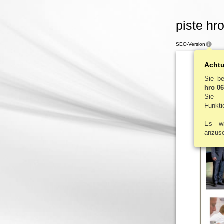
piste hr
SEO-Version
Acht
Sie b
hro 0
Sie 
Funkti
Es w
anzus