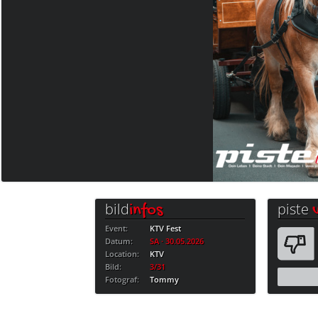
bild
piste
infos
Event:
KTV Fest
Datum:
SA · 30.05.2026
Location:
KTV
Bild:
3/31
Fotograf:
Tommy