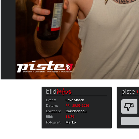
bild
piste
infos
Event:
Rave Shock
Datum:
FR · 29.05.2026
Location:
Zwischenbau
Bild:
11/89
Fotograf:
Marko