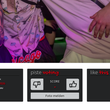
piste
like
voting
this
k
SCORE
.2026
-
bau
Foto melden