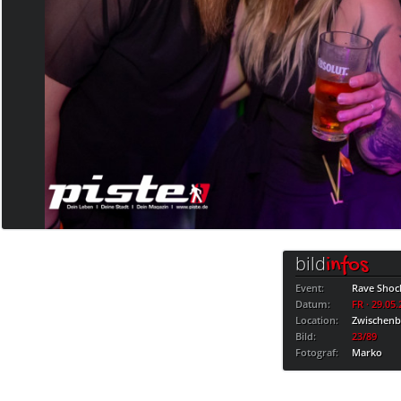
bild
infos
Event:
Rave Shoc
Datum:
FR · 29.05
Location:
Zwischen
Bild:
23/89
Fotograf:
Marko