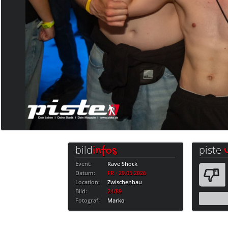
bild
piste
infos
Event:
Rave Shock
Datum:
FR · 29.05.2026
Location:
Zwischenbau
Bild:
24/89
Fotograf:
Marko