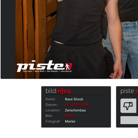
bild
piste
infos
Event:
Rave Shock
Datum:
FR · 29.05.2026
Location:
Zwischenbau
Bild:
35/89
Fotograf:
Marko