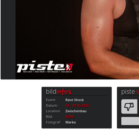
bild
piste
infos
Event:
Rave Shock
Datum:
FR · 29.05.2026
Location:
Zwischenbau
Bild:
83/89
Fotograf:
Marko