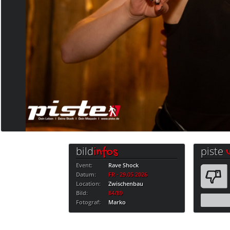
bild
piste
infos
Event:
Rave Shock
Datum:
FR · 29.05.2026
Location:
Zwischenbau
Bild:
84/89
Fotograf:
Marko