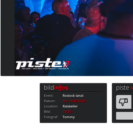
bild
piste
infos
Event:
Rostock tanzt
Datum:
SA · 16.05.2026
Location:
Ratskeller
Bild:
15/25
Fotograf:
Tommy