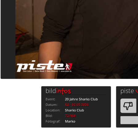
bild
piste
infos
Event:
20 Jahre Sharks Club
Datum:
SA · 02.05.2026
Location:
Sharks Club
Bild:
72/169
Fotograf:
Marko