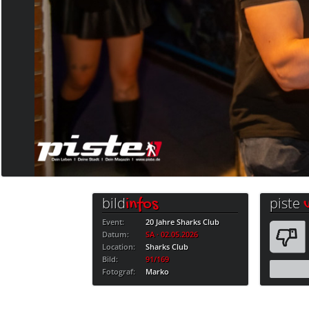
bild
piste
infos
Event:
20 Jahre Sharks Club
Datum:
SA · 02.05.2026
Location:
Sharks Club
Bild:
91/169
Fotograf:
Marko