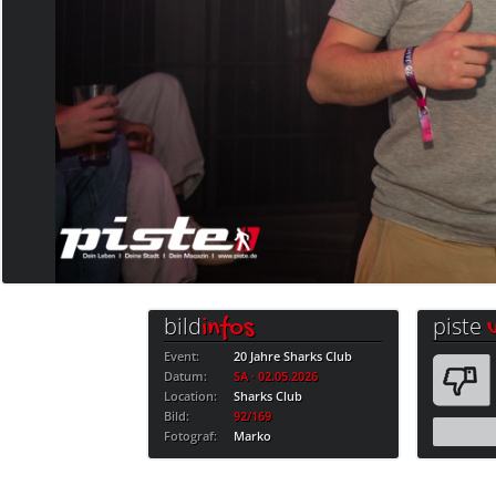
bild
piste
infos
Event:
20 Jahre Sharks Club
Datum:
SA · 02.05.2026
Location:
Sharks Club
Bild:
92/169
Fotograf:
Marko