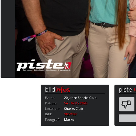
bild
piste
infos
Event:
20 Jahre Sharks Club
Datum:
SA · 02.05.2026
Location:
Sharks Club
Bild:
105/169
Fotograf:
Marko