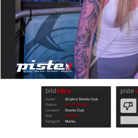
bild
piste
infos
Event:
20 Jahre Sharks Club
Datum:
SA · 02.05.2026
Location:
Sharks Club
Bild:
106/169
Fotograf:
Marko