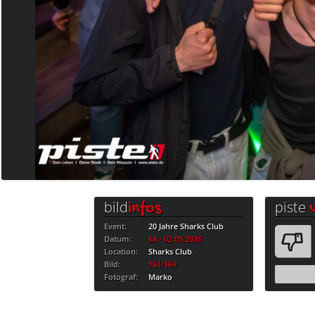
bild
piste
infos
Event:
20 Jahre Sharks Club
Datum:
SA · 02.05.2026
Location:
Sharks Club
Bild:
161/169
Fotograf:
Marko