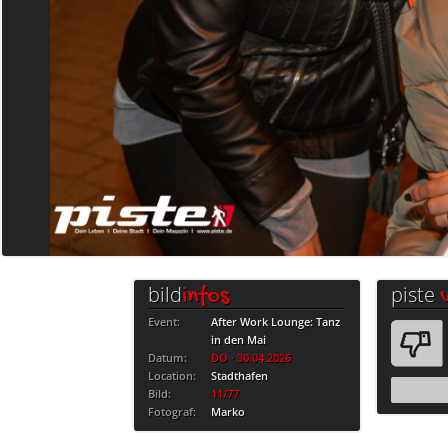
bild
piste
infos
Event:
After Work Lounge: Tanz
in den Mai
Datum:
DO · 30.04.2026
Location:
Stadthafen
Bild:
11/77
Fotograf:
Marko