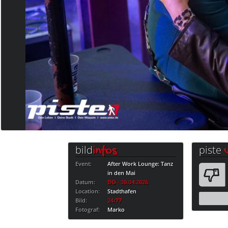
bild
piste
infos
Event:
After Work Lounge: Tanz
in den Mai
Datum:
DO · 30.04.2026
Location:
Stadthafen
Bild:
24/77
Fotograf:
Marko