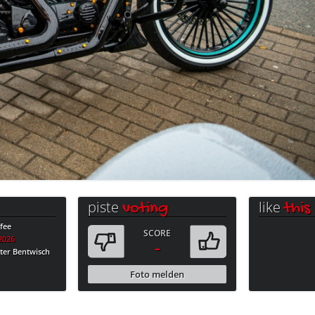
piste
like
voting
this
fee
SCORE
.2026
-
ter Bentwisch
Foto melden