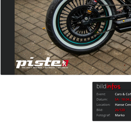
bild
infos
Event:
Cars & Cof
Datum:
SA · 18.04
Location:
Hanse Cen
Bild:
26/120
Fotograf:
Marko