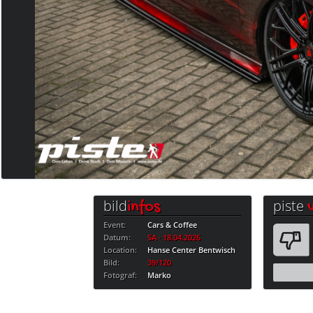
bild
piste
infos
Event:
Cars & Coffee
Datum:
SA · 18.04.2026
Location:
Hanse Center Bentwisch
Bild:
39/120
Fotograf:
Marko