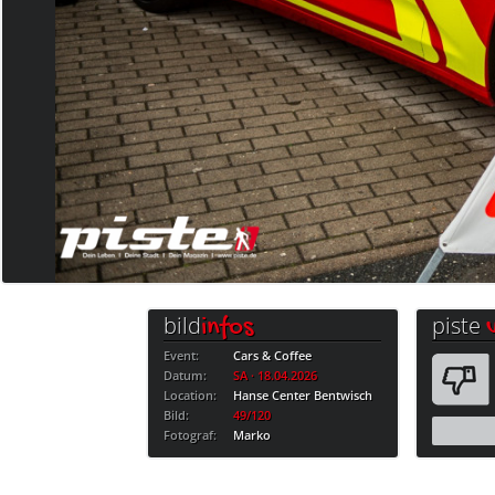
bild
piste
infos
Event:
Cars & Coffee
Datum:
SA · 18.04.2026
Location:
Hanse Center Bentwisch
Bild:
49/120
Fotograf:
Marko