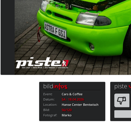
bild
piste
infos
Event:
Cars & Coffee
Datum:
SA · 18.04.2026
Location:
Hanse Center Bentwisch
Bild:
56/120
Fotograf:
Marko