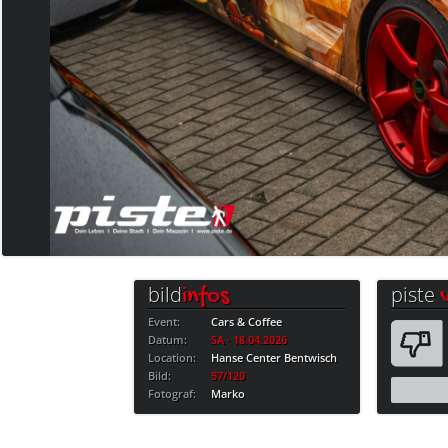
bild
piste
infos
Event:
Cars & Coffee
Datum:
SA · 18.04.2026
Location:
Hanse Center Bentwisch
Bild:
57/120
Fotograf:
Marko