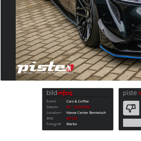
bild
piste
infos
Event:
Cars & Coffee
Datum:
SA · 18.04.2026
Location:
Hanse Center Bentwisch
Bild:
69/120
Fotograf:
Marko