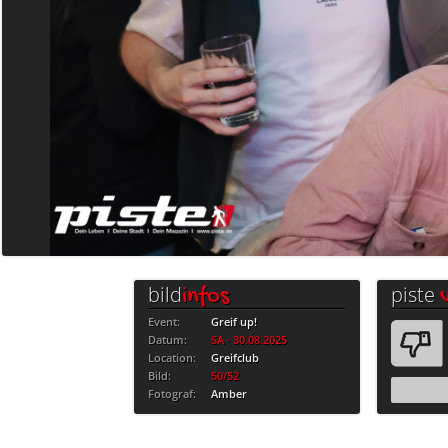
bild
piste
infos
Event:
Greif up!
Datum:
SA · 30.08.2025
Location:
Greifclub
Bild:
50/52
Fotograf:
Amber