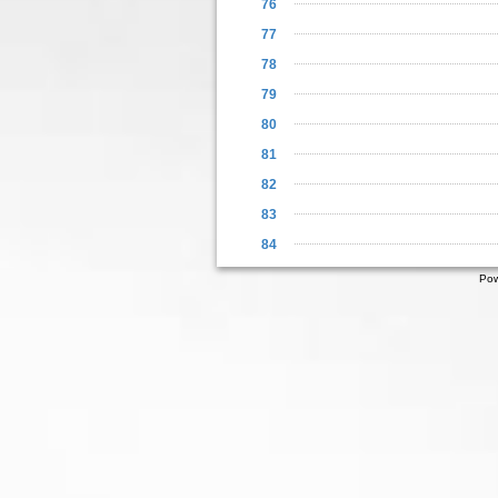
76
77
78
79
80
81
82
83
84
Pow