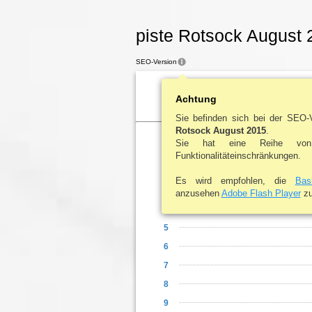
piste Rotsock August 
SEO-Version
Inhaltsverzeichnis
Achtung
Sie befinden sich bei der SEO
Rotsock August 2015
.
Sie hat eine Reihe von
1
Funktionalitäteinschränkungen.
2
Es wird empfohlen, die
Bas
3
anzusehen
Adobe Flash Player
zu 
4
5
6
7
8
9