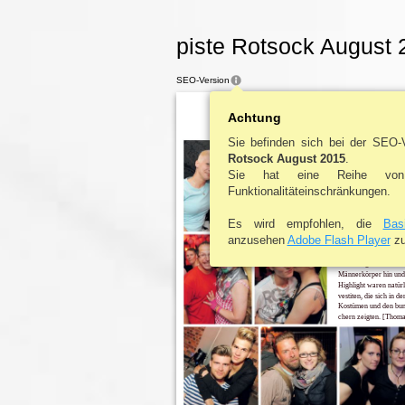
piste Rotsock August 
SEO-Version
Achtung
Sie befinden sich bei der SEO
CSDABSCH
PAR
Rotsock August 2015
.
Sie hat eine Reihe von
BACIO, 18.0
Funktionalitäteinschränkungen.
Gegen Mitternacht ma
Es wird empfohlen, die
Bas
auf den Weg in die Ba
dann gab es auf drei F
anzusehen
Adobe Flash Player
zu 
vergessliche Nacht. D
chen waren voll und a
boxen bogen sich die 
Männerkörper hin und 
Highlight waren natürl
vestiten, die sich in d
Kostümen und den bun
chern zeigten. [Thoma