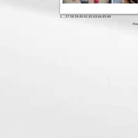
1
...,
57
,
58
,
59
,
60
,
61
,
62
,
63
,
64
,
65
,
66
Pow