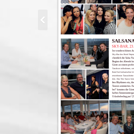
SALSAN
SKY-BAR, 23.
Im wunderschönen Am
Sky-Bar des Hotel Neptu
chentlich die Salsa Nac
Beginn des Abends ko
Gäste an einem profes
Tanzkurs teilnehmen, um
ßend bei kubanischer Li
erworbenen Tanzschritte
den. Das Trio Saoco heiz
ßen Rhythmen ein, die
Tanzen animierten. F
bei” konnten die Gäst
haften Sonnenunterga
Urlaubsfeeling pur! [