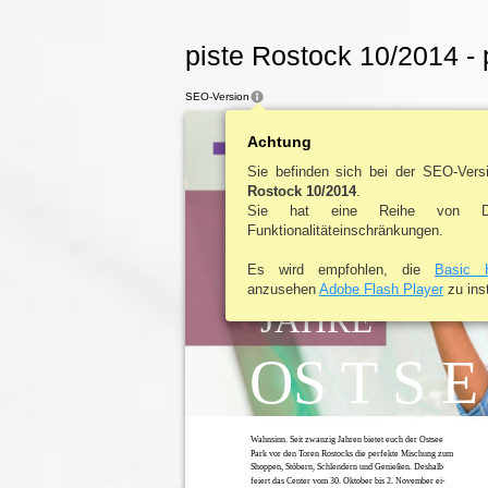
piste Rostock 10/2014 -
SEO-Version
life
Achtung
style
Sie befinden sich bei der SEO-Ver
20
Rostock 10/2014
.
Sie hat eine Reihe von De
Funktionalitäteinschränkungen.
Es wird empfohlen, die
Basic 
anzusehen
Adobe Flash Player
zu inst
JAHRE
OS T S E
Wahnsinn. Seit zwanzig Jahren bietet euch der Ostsee
Park vor den Toren Rostocks die perfekte Mischung zum
Shoppen, Stöbern, Schlendern und Genießen. Deshalb
feiert das Center vom 30. Oktober bis 2. November ei-