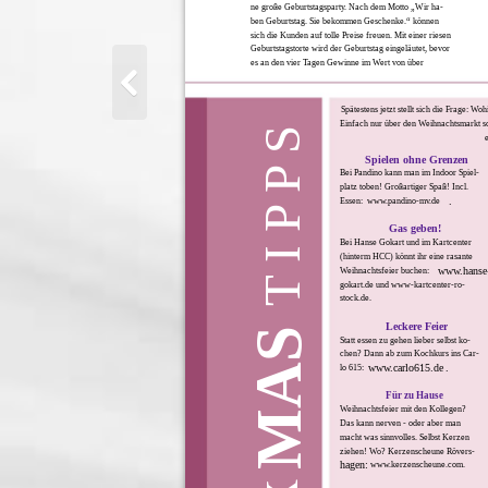
ne große Geburtstagsparty. Nach dem Motto „Wir ha-
ben Geburtstag. Sie bekommen Geschenke.“ können
sich die Kunden auf tolle Preise freuen. Mit einer riesen
Geburtstagstorte wird der Geburtstag eingeläutet, bevor
es an den vier Tagen Gewinne im Wert von über
Spätestens jetzt stellt sich die Frage: 
Einfach nur über den Weihnachtsmarkt sch
T I P P S
Spielen ohne Grenzen
Bei Pandino kann man im Indoor Spiel-
platz toben! Großartiger Spaß! Incl.
.
Essen:
www.pandino-mv.de
Gas geben!
Bei Hanse Gokart und im Kartcenter
(hinterm HCC) könnt ihr eine rasante
www.hanse
Weihnachtsfeier buchen:
gokart.de und www-kartcenter-ro-
stock.de.
Leckere Feier
MAS
Statt essen zu gehen lieber selbst ko-
chen? Dann ab zum Kochkurs ins Car-
www.carlo615.de
.
lo 615:
Für zu Hause
Weihnachtsfeier mit den Kollegen?
Das kann nerven - oder aber man
macht was sinnvolles. Selbst Kerzen
ziehen! Wo? Kerzenscheune Rövers-
hagen:
www.kerzenscheune.com.