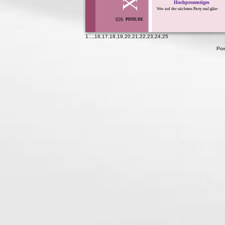
X
Hochprozentiges
Wer auf der nächsten Party mal glän-
026
PISTE.DE
1
...,
16
,
17
,
18
,
19
,
20
,
21
,
22
,
23
,
24
,
25
Pow