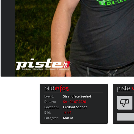
bild
piste
infos
Event:
Strandfete Seehof
Datum:
SA · 04.07.2026
Location:
Freibad Seehof
Bild:
1/141
Fotograf:
Marko