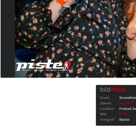
bild
infos
Event:
Strandfet
Datum:
SA · 04.07
Location:
Freibad S
Bild:
6/141
Fotograf:
Marko