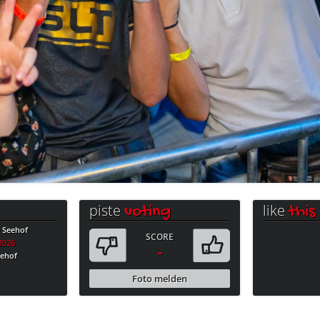
piste
like
voting
this
e Seehof
SCORE
.2026
-
eehof
Foto melden