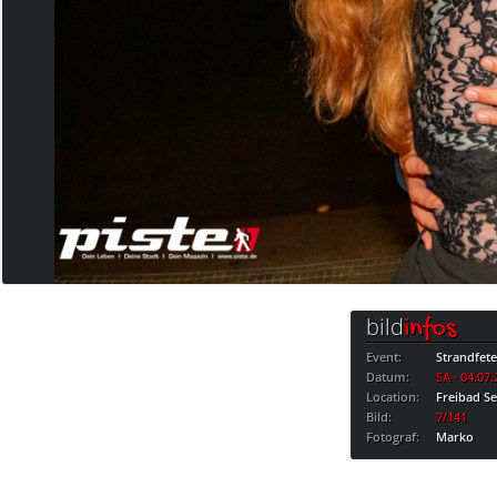
bild
infos
Event:
Strandfet
Datum:
SA · 04.07
Location:
Freibad S
Bild:
7/141
Fotograf:
Marko