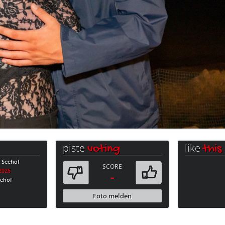
piste
like
voting
this
e Seehof
SCORE
.2026
-
eehof
Foto melden