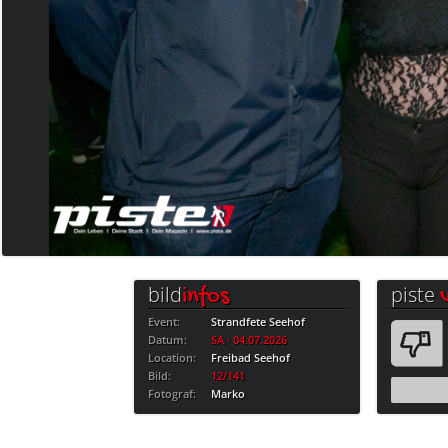
bild
piste
infos
Event:
Strandfete Seehof
Datum:
SA · 04.07.2026
Location:
Freibad Seehof
Bild:
12/141
Fotograf:
Marko