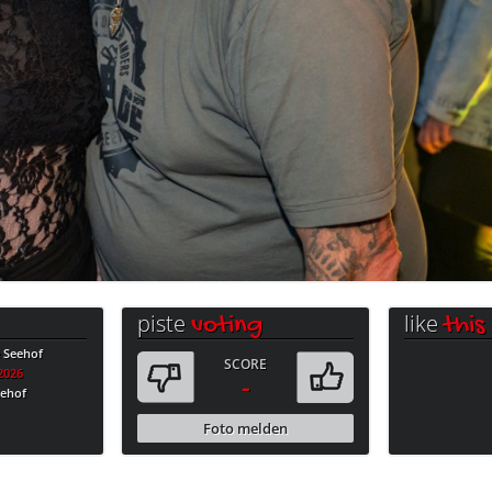
piste
like
voting
this
e Seehof
SCORE
.2026
-
eehof
Foto melden