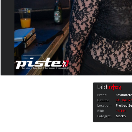
bild
infos
Event:
Strandfet
Datum:
SA · 04.07
Location:
Freibad S
Bild:
16/141
Fotograf:
Marko