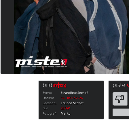
bild
piste
infos
Event:
Strandfete Seehof
Datum:
SA · 04.07.2026
Location:
Freibad Seehof
Bild:
23/141
Fotograf:
Marko