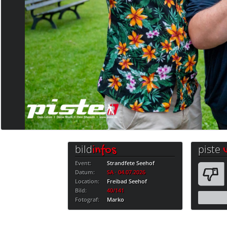
bild
piste
infos
Event:
Strandfete Seehof
Datum:
SA · 04.07.2026
Location:
Freibad Seehof
Bild:
40/141
Fotograf:
Marko