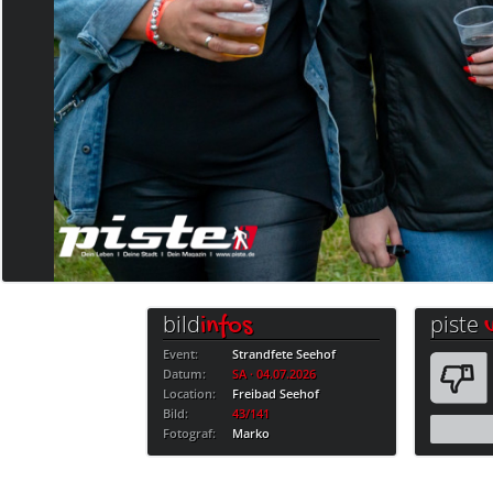
bild
piste
infos
Event:
Strandfete Seehof
Datum:
SA · 04.07.2026
Location:
Freibad Seehof
Bild:
43/141
Fotograf:
Marko