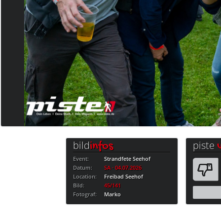
bild
piste
infos
Event:
Strandfete Seehof
Datum:
SA · 04.07.2026
Location:
Freibad Seehof
Bild:
45/141
Fotograf:
Marko