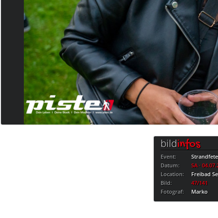
bild
infos
Event:
Strandfet
Datum:
SA · 04.07
Location:
Freibad S
Bild:
47/141
Fotograf:
Marko