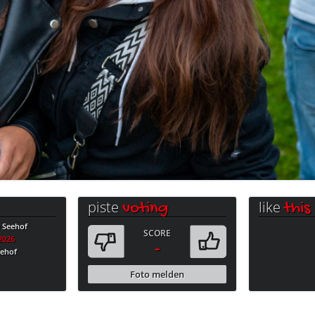
piste
like
voting
this
e Seehof
SCORE
.2026
-
eehof
Foto melden