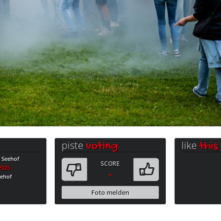
piste
like
voting
this
e Seehof
SCORE
.2026
-
eehof
Foto melden