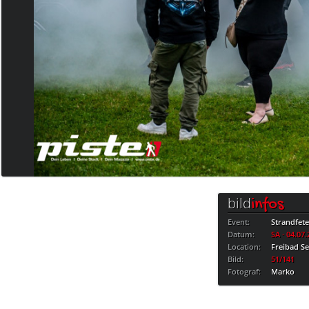
bild
infos
Event:
Strandfet
Datum:
SA · 04.07
Location:
Freibad S
Bild:
51/141
Fotograf:
Marko