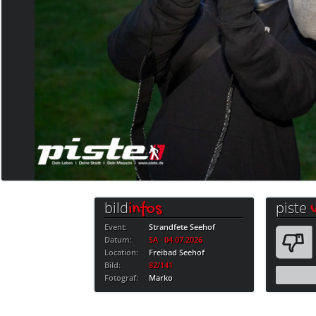
bild
piste
infos
Event:
Strandfete Seehof
Datum:
SA · 04.07.2026
Location:
Freibad Seehof
Bild:
82/141
Fotograf:
Marko