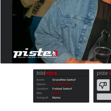
bild
piste
infos
Event:
Strandfete Seehof
Datum:
SA · 04.07.2026
Location:
Freibad Seehof
Bild:
86/141
Fotograf:
Marko