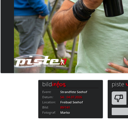
bild
piste
infos
Event:
Strandfete Seehof
Datum:
SA · 04.07.2026
Location:
Freibad Seehof
Bild:
89/141
Fotograf:
Marko