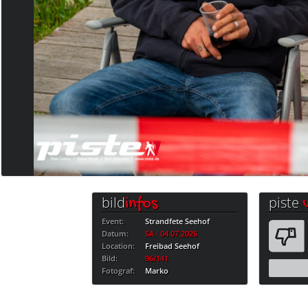
bild
piste
infos
Event:
Strandfete Seehof
Datum:
SA · 04.07.2026
Location:
Freibad Seehof
Bild:
96/141
Fotograf:
Marko