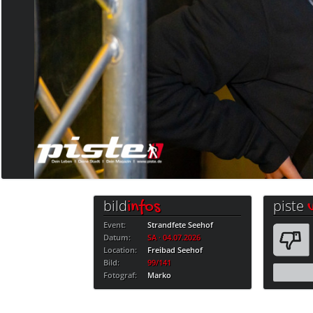
bild
piste
infos
Event:
Strandfete Seehof
Datum:
SA · 04.07.2026
Location:
Freibad Seehof
Bild:
99/141
Fotograf:
Marko