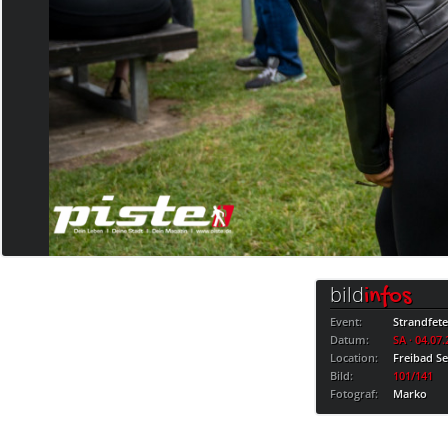
bild
infos
Event:
Strandfet
Datum:
SA · 04.07
Location:
Freibad S
Bild:
101/141
Fotograf:
Marko