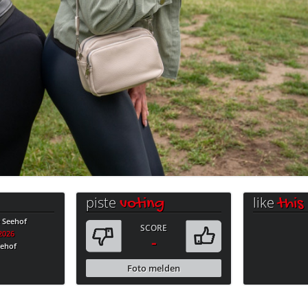
piste
like
voting
this
e Seehof
SCORE
.2026
-
eehof
Foto melden