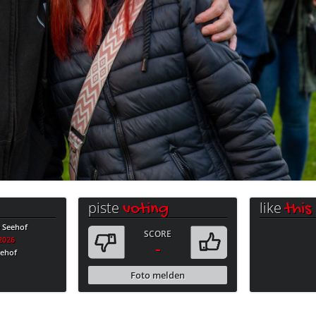
piste
like
voting
this
e Seehof
SCORE
.2026
-
eehof
Foto melden