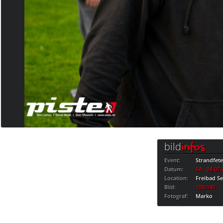
bild
infos
Event:
Strandfet
Datum:
SA · 04.07
Location:
Freibad S
Bild:
105/141
Fotograf:
Marko