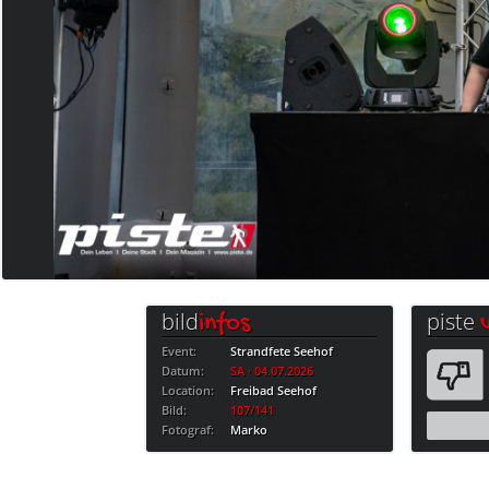
bild
piste
infos
Event:
Strandfete Seehof
Datum:
SA · 04.07.2026
Location:
Freibad Seehof
Bild:
107/141
Fotograf:
Marko