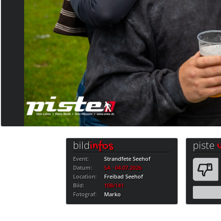
bild
piste
infos
Event:
Strandfete Seehof
Datum:
SA · 04.07.2026
Location:
Freibad Seehof
Bild:
108/141
Fotograf:
Marko