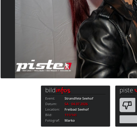
bild
piste
infos
Event:
Strandfete Seehof
Datum:
SA · 04.07.2026
Location:
Freibad Seehof
Bild:
111/141
Fotograf:
Marko