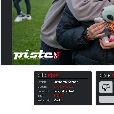
bild
piste
infos
Event:
Strandfete Seehof
Datum:
SA · 04.07.2026
Location:
Freibad Seehof
Bild:
113/141
Fotograf:
Marko